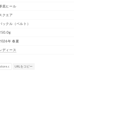
厚底ヒール
スクエア
バックル（ベルト）
250.0g
2026年 春夏
レディース
URLをコピー