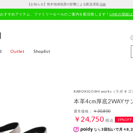
【お知らせ】熊本地域地震の影響による配送遅延
詳細
やおすすめアイテム、ファミリーセールのご案内を配信致します！
LINEの登録
d
Outlet
Shoplist
RABOKIGOSHI works
（ラボ キゴ
本革4cm厚底2WAY
￥30,800
通常価格：
￥24,750
19%OFF
税込
なら
3回払いで月々8,2