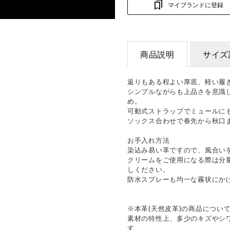
マイブランドに登録
商品説明
サイズ
返りもある程よい厚底、軽い履
シンプルながらも上品さを意識
め。
可動式ストラップでミュールにも
ソックス合わせで春先から秋口
お手入れ方法
染込み易い革ですので、風合い
クリームをご使用になる際は分
しください。
防水スプレーも均一な霧状にか
※本革(天然皮革)の商品につい
素材の特性上、多少のキズやシ
す。