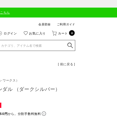
はこちら
会員登録
ご利用ガイド
ログイン
お気に入り
カート
0
[ 前に戻る ]
シ ワークス）
サンダル （ダークシルバー）
50円
から。分割手数料無料