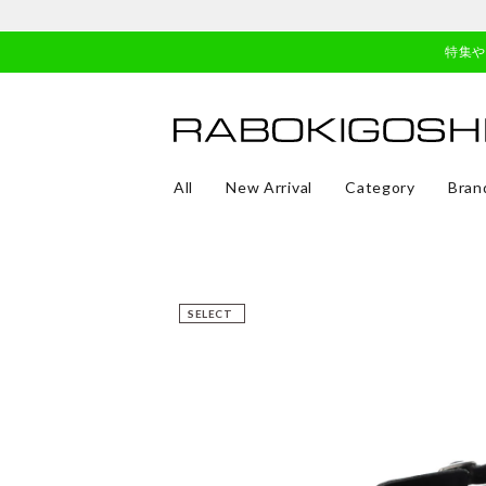
特集
All
New Arrival
Category
Bran