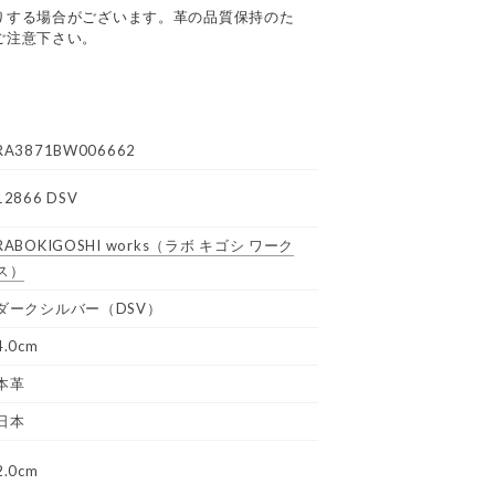
りする場合がございます。革の品質保持のた
ご注意下さい。
RA3871BW006662
12866 DSV
RABOKIGOSHI works
（ラボ キゴシ ワーク
ス）
ダークシルバー（DSV）
4.0cm
本革
日本
2.0cm