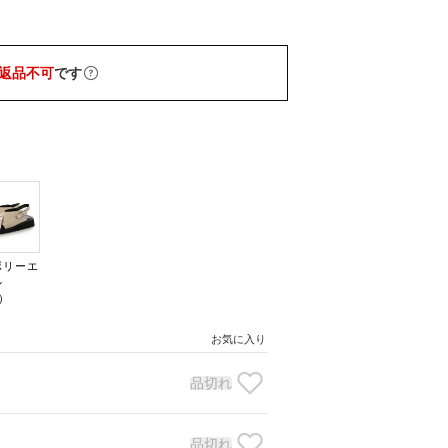
返品不可
です
ボリーエ
ル
E）
お気に入り
品切れ
品切れ