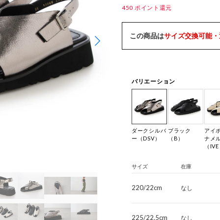
450
ポイント還元
この商品は
サイズ交換可能・
バリエーション
ダークシルバ
ブラック
アイ
ー（DSV）
（B）
ナメ
（IV
サイズ
在庫
220/22cm
なし
225/22.5cm
なし