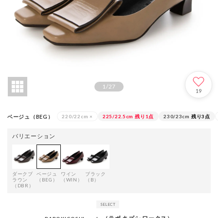
1
/
27
19
ベージュ（BEG）
220/22cm
×
225/22.5cm
残り1点
230/23cm
残り3点
バリエーション
ダークブ
ベージュ
ワイン
ブラック
ラウン
（BEG）
（WIN）
（B）
（DBR）