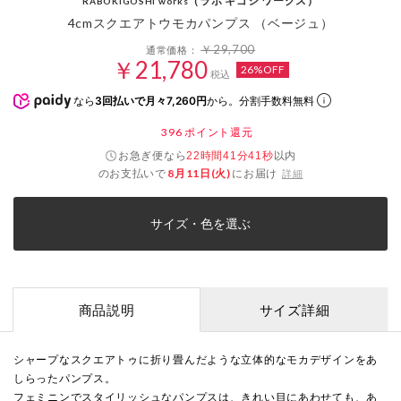
（ラボ キゴシ ワークス）
RABOKIGOSHI works
4cmスクエアトウモカパンプス （ベージュ）
￥29,700
通常価格：
￥21,780
26%OFF
税込
なら
3回払いで月々7,260円
から。分割手数料無料
396
ポイント還元
お急ぎ便なら
以内
22時間41分41秒
のお支払いで
8月11日(火)
にお届け
詳細
サイズ・色を選ぶ
商品説明
サイズ詳細
シャープなスクエアトゥに折り畳んだような立体的なモカデザインをあ
しらったパンプス。
フェミニンでスタイリッシュなパンプスは、きれい目にあわせても、あ