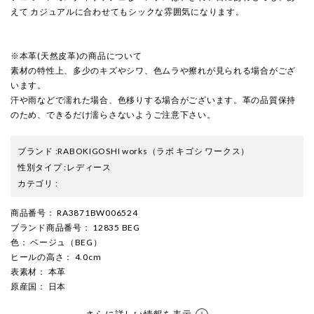
えて カジュアルに合わせてもシックな雰囲気になります。
※本革(天然皮革)の商品について
素材の特性上、多少のキズやシワ、色ムラや擦れが見られる場合がござ
います。
汗や雨などで濡れた場合、色移りする場合がございます。革の品質保持
のため、できるだけ濡らさないようご注意下さい。
ブランド
:
RABOKIGOSHI works
（ラボ キゴシ ワークス）
性別タイプ
:
レディース
カテゴリ
:
商品番号
： RA3871BW006524
ブランド商品番号
： 12835 BEG
色
： ベージュ（BEG）
ヒールの高さ
： 4.0cm
表素材
： 本革
原産国
： 日本