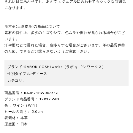
きれい目にあわせても、あえて カジュアルに合わせてもシックな雰囲気
になります。
※本革(天然皮革)の商品について
素材の特性上、多少のキズやシワ、色ムラや擦れが見られる場合がござ
います。
汗や雨などで濡れた場合、色移りする場合がございます。革の品質保持
のため、できるだけ濡らさないようご注意下さい。
ブランド
:
RABOKIGOSHI works
（ラボ キゴシ ワークス）
性別タイプ
:
レディース
カテゴリ
:
商品番号
： RA3871BW006516
ブランド商品番号
： 12837 WIN
色
： ワイン（WIN）
ヒールの高さ
： 5.0cm
表素材
： 本革
原産国
： 日本