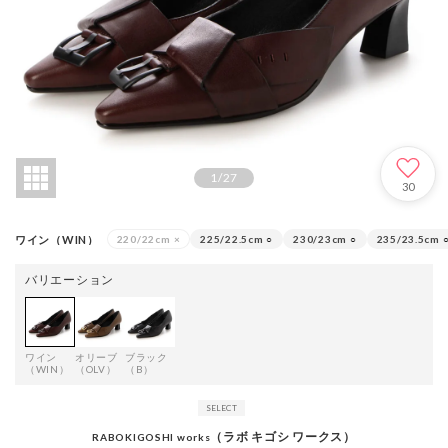
1
/
27
30
ワイン（WIN）
220/22cm
×
225/22.5cm
○
230/23cm
○
235/23.5cm
バリエーション
ワイン
オリーブ
ブラック
（WIN）
（OLV）
（B）
（ラボ キゴシ ワークス）
RABOKIGOSHI works