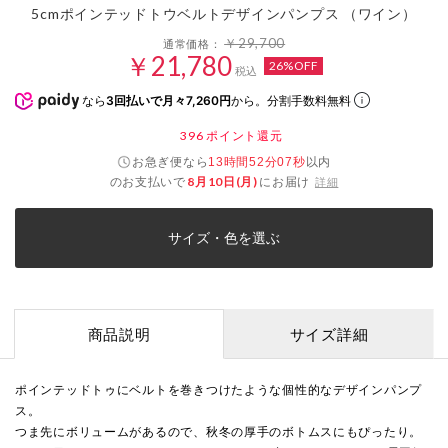
5cmポインテッドトウベルトデザインパンプス （ワイン）
￥29,700
通常価格：
￥21,780
26%OFF
税込
なら
3回払いで月々7,260円
から。分割手数料無料
396
ポイント還元
お急ぎ便なら
以内
13時間52分07秒
のお支払いで
8月10日(月)
にお届け
詳細
サイズ・色を選ぶ
商品説明
サイズ詳細
ポインテッドトゥにベルトを巻きつけたような個性的なデザインパンプ
ス。
つま先にボリュームがあるので、秋冬の厚手のボトムスにもぴったり。