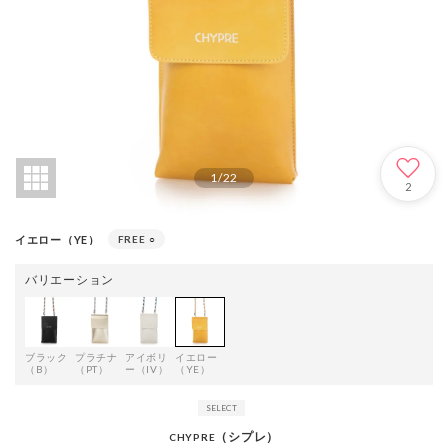
1
/
22
2
イエロー（YE）
FREE
○
バリエーション
ブラック
プラチナ
アイボリ
イエロー
（B）
（PT）
ー（IV）
（YE）
（シプレ）
CHYPRE