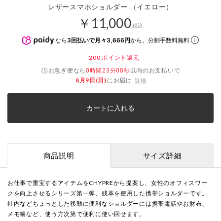
レザースマホショルダー （イエロー）
￥11,000
税込
なら
3回払いで月々3,666円
から。分割手数料無料
200
ポイント還元
お急ぎ便なら
以内
のお支払いで
0時間23分08秒
8月9日(日)
にお届け
詳細
カートに入れる
商品説明
サイズ詳細
お仕事で重宝するアイテムをCHYPREから提案し、女性のオフィスワー
クを向上させるシリーズ第一弾、残革を使用した携帯ショルダーです。
社内などちょっとした移動に便利なショルダーには携帯電話やお財布、
メモ帳など、使う方次第で便利に使い回せます。