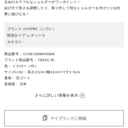
太めのカラフルなショルダーがワンポイント！
結び方で長さを調整したり、取り外して別なショルダーを付けたりお仕
事に遊び心を！
ブランド
:
CHYPRE
（シプレ）
性別タイプ
:
レディース
カテゴリ
:
商品番号
： CH4213DW00068
ブランド商品番号
： 7829G YE
色
： イエロー（YE）
サイズ(cm)
： 高さ21cm×幅12cm×マチ1.5cm
素材
： 箔ゴート
原産国
： 日本
さらに詳しい情報を表示
マイブランドに登録