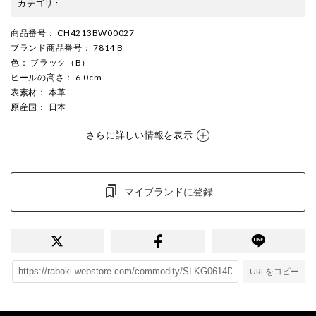
カテゴリ
:
商品番号
： CH4213BW00027
ブランド商品番号
： 7814 B
色
： ブラック（B）
ヒールの高さ
： 6.0cm
表素材
： 本革
原産国
： 日本
さらに詳しい情報を表示
マイブランドに登録
URLをコピー