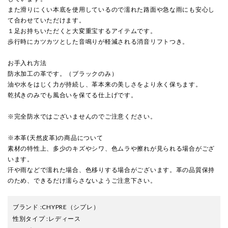
また滑りにくい本底を使用しているので濡れた路面や急な雨にも安心し
て合わせていただけます。
１足お持ちいただくと大変重宝するアイテムです。
歩行時にカツカツとした音鳴りが軽減される消音リフトつき。
お手入れ方法
防水加工の革です。（ブラックのみ）
油や水をはじく力が持続し、革本来の美しさをより永く保ちます。
乾拭きのみでも風合いを保てる仕上げです。
※完全防水ではございませんのでご注意ください。
※本革(天然皮革)の商品について
素材の特性上、多少のキズやシワ、色ムラや擦れが見られる場合がござ
います。
汗や雨などで濡れた場合、色移りする場合がございます。革の品質保持
のため、できるだけ濡らさないようご注意下さい。
ブランド
:
CHYPRE
（シプレ）
性別タイプ
:
レディース