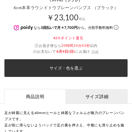
（シプレ）
CHYPRE
6cm本革ラウンドトウプレーンパンプス （ブラック）
￥23,100
税込
なら
3回払いで月々7,700円
から。分割手数料無料
420
ポイント還元
お急ぎ便なら
以内
20時間24分43秒
のお支払いで
8月9日(日)
にお届け
詳細
サイズ・色を選ぶ
商品説明
サイズ詳細
足が綺麗に見える60mmヒールと綺麗なフォルムが魅力のプレーンパン
プスです。
足が前に滑らないようパッドで足の裏を押さえ、中敷にも滑り止めを施
しています。