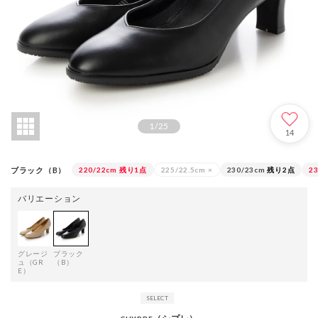
1
/
25
14
ブラック（B）
220/22cm
残り1点
225/22.5cm
×
230/23cm
残り2点
23
バリエーション
グレージ
ブラック
ュ（GR
（B）
E）