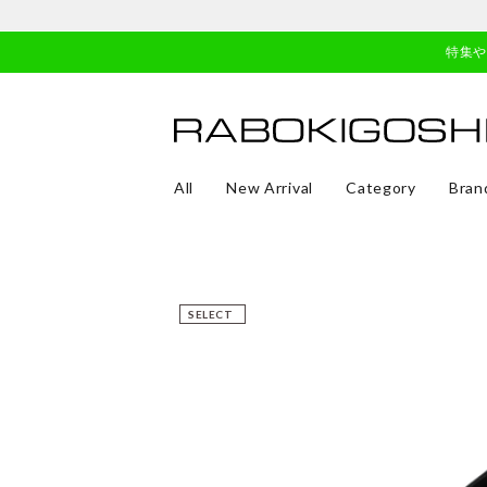
特集
All
New Arrival
Category
Bran