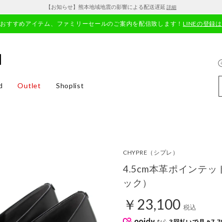
【お知らせ】熊本地域地震の影響による配送遅延
詳細
やおすすめアイテム、ファミリーセールのご案内を配信致します！
LINEの登録
d
Outlet
Shoplist
CHYPRE
（シプレ）
4.5cm本革ポインテ
ック）
￥23,100
税込
なら
3回払いで月々7,7