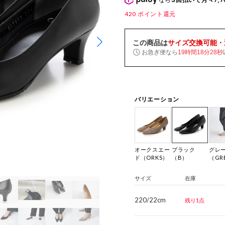
420
ポイント還元
この商品は
サイズ交換可能・
お急ぎ便なら
19時間18分27秒
バリエーション
オークスエー
ブラック
グレ
ド（ORKS）
（B）
（GR
サイズ
在庫
220/22cm
残り1点