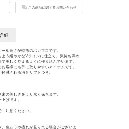
この商品に関するお問い合わせ
詳細
ヒール高さが特徴のパンプスです。
るよう緩やかなVラインに仕立て、気持ち深め
線で美しく見えるように作り込んでいます。
のお客様にも手に取りやすいアイテムです。
が軽減される消音リフトつき。
本来の美しさをより永く保ちます。
仕上げです。
でご注意ください。
て
ワ、色ムラや擦れが見られる場合がございま