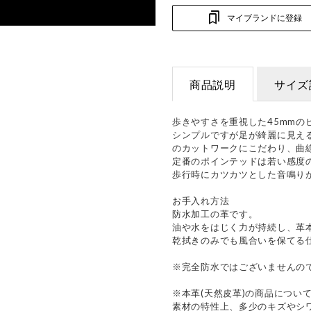
マイブランドに登録
商品説明
サイズ
歩きやすさを重視した45mmの
シンプルですが足が綺麗に見え
のカットワークにこだわり、曲
定番のポインテッドは若い感度
歩行時にカツカツとした音鳴り
お手入れ方法
防水加工の革です。
油や水をはじく力が持続し、革
乾拭きのみでも風合いを保てる
※完全防水ではございませんの
※本革(天然皮革)の商品につい
素材の特性上、多少のキズやシ