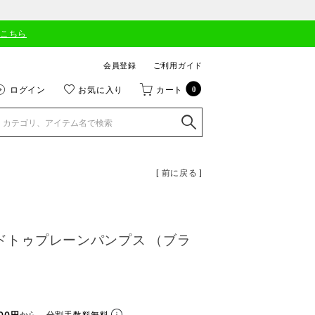
はこちら
会員登録
ご利用ガイド
ログイン
お気に入り
カート
0
[ 前に戻る ]
ッドトゥプレーンパンプス （ブラ
00円
から。分割手数料無料