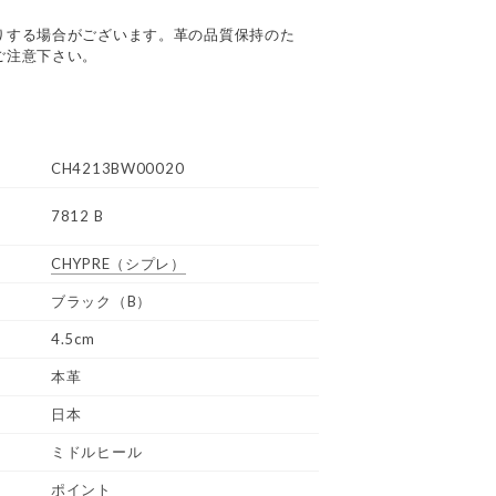
りする場合がございます。革の品質保持のた
ご注意下さい。
CH4213BW00020
7812 B
CHYPRE
（シプレ）
ブラック（B）
4.5cm
本革
日本
ミドルヒール
ポイント