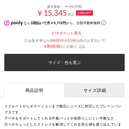
￥20,900
通常価格：
￥15,345
26%OFF
税込
なら
3回払いで月々5,115円
から。分割手数料無料
279
ポイント還元
お急ぎ便なら
以内
のお支払いで
8時間56分55秒
8月9日(日)
にお届け
詳細
サイズ・色を選ぶ
商品説明
サイズ詳細
リクルートからオケージョンまで幅広いニーズに対応したプレーンパン
プスです。
アーチをサポートしてくれる中敷パッドや前滑りしにくい中敷など、
日々のちょっとしたストレスを解消してくれる安心感を盛り込んでいま