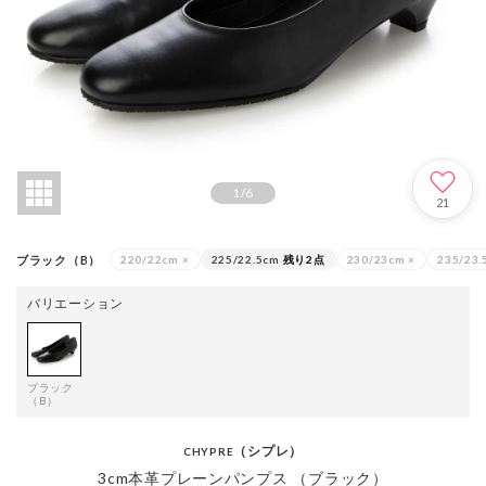
1
/
6
21
ブラック（B）
220/22cm
×
225/22.5cm
残り2点
230/23cm
×
235/23.
バリエーション
ブラック
（B）
（シプレ）
CHYPRE
3cm本革プレーンパンプス （ブラック）