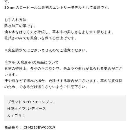
す。
30mmのローヒールは最初のエントリーモデルとして最適です。
お手入れ方法
防水加工の革です。
油や水をはじく力が持続し、革本来の美しさをより永く保ちます。
乾拭きのみでも風合いを保てる仕上げです。
※完全防水ではございませんのでご注意ください。
※本革(天然皮革)の商品について
素材の特性上、多少のキズやシワ、色ムラや擦れが見られる場合がござ
います。
汗や雨などで濡れた場合、色移りする場合がございます。革の品質保持
のため、できるだけ濡らさないようご注意下さい。
ブランド
:
CHYPRE
（シプレ）
性別タイプ
:
レディース
カテゴリ
:
商品番号
： CH4213BW00019