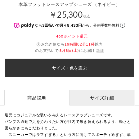
本革フラットレースアップシューズ （ネイビー）
￥25,300
税込
なら
3回払いで月々8,433円
から。分割手数料無料
460
ポイント還元
お急ぎ便なら
以内
19時間02分10秒
のお支払いで
8月8日(土)
にお届け
詳細
サイズ・色を選ぶ
商品説明
サイズ詳細
足元にカジュアルな装いを与えるレースアップシューズです。
パンプス通勤で足を労わりたい方が社内で履き替えられるよう、軽さと
柔らかさにもこだわりました。
「スニーカーではラフすぎる」という方に向けてスポーティ過ぎず、革