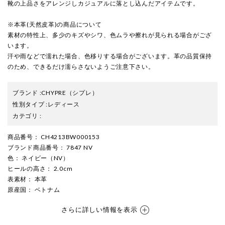
靴の上品さをアレンジしカジュアルに落とし込んだアイテムです。
※本革(天然皮革)の商品について
素材の特性上、多少のキズやシワ、色ムラや擦れが見られる場合がござ
います。
汗や雨などで濡れた場合、色移りする場合がございます。革の品質保持
のため、できるだけ濡らさないようご注意下さい。
ブランド
:
CHYPRE
（シプレ）
性別タイプ
:
レディース
カテゴリ
:
商品番号
： CH4213BW000153
ブランド商品番号
： 7847 NV
色
： ネイビー（NV）
ヒールの高さ
： 2.0cm
表素材
： 本革
原産国
： ベトナム
さらに詳しい情報を表示