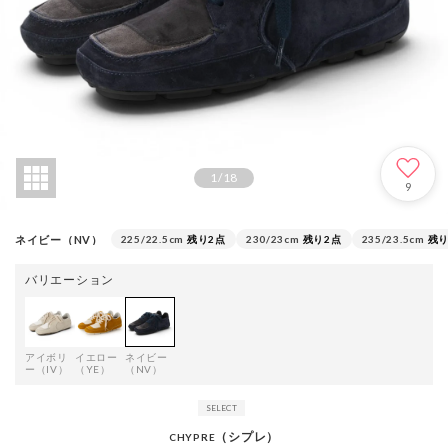
1
/
18
9
ネイビー（NV）
225/22.5cm
残り2点
230/23cm
残り2点
235/23.5cm
残り
バリエーション
アイボリ
イエロー
ネイビー
ー（IV）
（YE）
（NV）
（シプレ）
CHYPRE