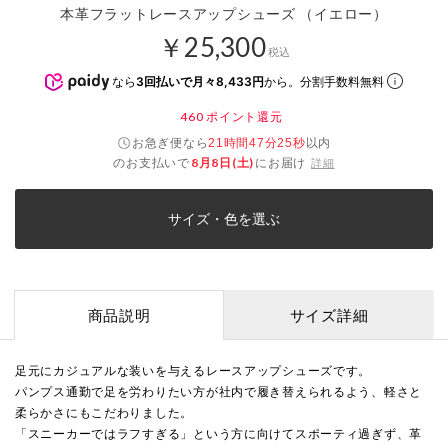
本革フラットレースアップシューズ （イエロー）
￥25,300
税込
なら
3回払いで月々8,433円
から。分割手数料無料
460
ポイント還元
お急ぎ便なら
以内
21時間47分24秒
のお支払いで
8月8日(土)
にお届け
詳細
サイズ・色を選ぶ
商品説明
サイズ詳細
足元にカジュアルな装いを与えるレースアップシューズです。
パンプス通勤で足を労わりたい方が社内で履き替えられるよう、軽さと
柔らかさにもこだわりました。
「スニーカーではラフすぎる」という方に向けてスポーティ過ぎず、革