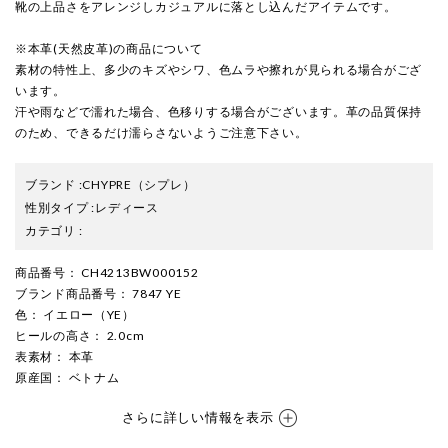
靴の上品さをアレンジしカジュアルに落とし込んだアイテムです。
※本革(天然皮革)の商品について
素材の特性上、多少のキズやシワ、色ムラや擦れが見られる場合がござ
います。
汗や雨などで濡れた場合、色移りする場合がございます。革の品質保持
のため、できるだけ濡らさないようご注意下さい。
ブランド
:
CHYPRE
（シプレ）
性別タイプ
:
レディース
カテゴリ
:
商品番号
： CH4213BW000152
ブランド商品番号
： 7847 YE
色
： イエロー（YE）
ヒールの高さ
： 2.0cm
表素材
： 本革
原産国
： ベトナム
さらに詳しい情報を表示