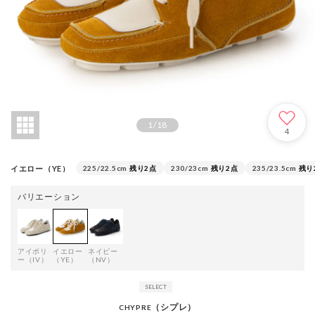
1
/
18
4
イエロー（YE）
225/22.5cm
残り2点
230/23cm
残り2点
235/23.5cm
残り
バリエーション
アイボリ
イエロー
ネイビー
ー（IV）
（YE）
（NV）
（シプレ）
CHYPRE