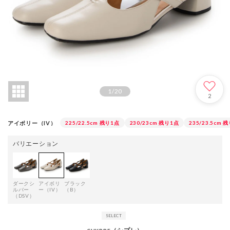
1
/
20
2
アイボリー（IV）
225/22.5cm
残り1点
230/23cm
残り1点
235/23.5cm
残
バリエーション
ダークシ
アイボリ
ブラック
ルバー
ー（IV）
（B）
（DSV）