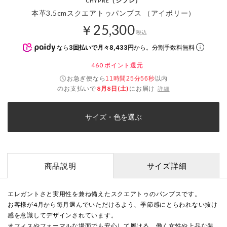
（シプレ）
CHYPRE
本革3.5cmスクエアトゥパンプス （アイボリー）
￥25,300
税込
なら
3回払いで月々8,433円
から。分割手数料無料
460
ポイント還元
お急ぎ便なら
以内
11時間25分56秒
のお支払いで
8月8日(土)
にお届け
詳細
サイズ・色を選ぶ
商品説明
サイズ詳細
エレガントさと実用性を兼ね備えたスクエアトゥのパンプスです。
お客様が4月から毎月選んでいただけるよう、季節感にとらわれない抜け
感を意識してデザインされています。
オフィスやフォーマルな場面でも安心して履ける、働く女性や上品な装