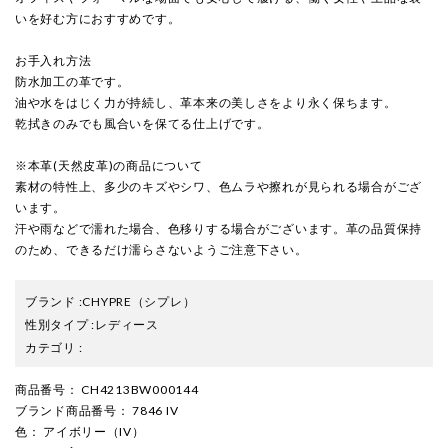
いを好む方におすすめです。
お手入れ方法
防水加工の革です。
油や水をはじく力が持続し、革本来の美しさをより永く保ちます。
乾拭きのみでも風合いを保てる仕上げです。
※本革(天然皮革)の商品について
素材の特性上、多少のキズやシワ、色ムラや擦れが見られる場合がござ
います。
汗や雨などで濡れた場合、色移りする場合がございます。革の品質保持
のため、できるだけ濡らさないようご注意下さい。
ブランド
:
CHYPRE
（シプレ）
性別タイプ
:
レディース
カテゴリ
:
商品番号
： CH4213BW000144
ブランド商品番号
： 7846 IV
色
： アイボリー（IV）