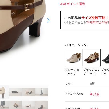
390
ポイント還元
この商品は
サイズ交換可能・
お急ぎ便なら
22時間22分41秒
バリエーション
グレージュ
ブラウンコン
ブラ
（GRE）
ビ（BRC）
（B
サイズ
在庫
225/22.5cm
残り1点
230/23cm
残り1点