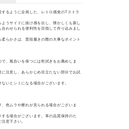
現するように企画した、レトロ感覚のTストラ
るようサイドに抜け感を出し、懐かしくも新し
も合わせられる便利性を目指して作り込みまし
る柔らかさは、普段履きの際の大事なポイント
ので、風合いを保つには乾拭きをお薦めしま
量に注意し、あらかじめ目立たない部分でお試
けないとシミになる場合がございます。
て
ワ、色ムラや擦れが見られる場合がございま
りする場合がございます。革の品質保持のた
ご注意下さい。