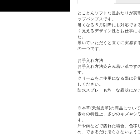
とことんソフトな足あたりが実
ップパンプスです。
暑くなる５月以降にも対応でき
く見えるデザイン性とお仕事に
た。
履いていただくと直ぐに実感す
の一つです。
お手入れ方法
お手入れ方法染込み易い革です
す。
クリームをご使用になる際は分
しください。
防水スプレーも均一な霧状にか
※本革(天然皮革)の商品につい
素材の特性上、多少のキズやシ
す。
汗や雨などで濡れた場合、色移
め、できるだけ濡らさないよう