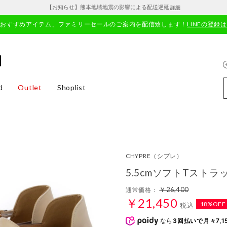
【お知らせ】熊本地域地震の影響による配送遅延
詳細
やおすすめアイテム、ファミリーセールのご案内を配信致します！
LINEの登録
d
Outlet
Shoplist
CHYPRE
（シプレ）
5.5cmソフトTスト
￥26,400
通常価格：
￥21,450
18%OFF
税込
なら
3回払いで月々7,1