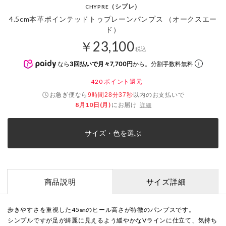
（シプレ）
CHYPRE
4.5cm本革ポインテッドトゥプレーンパンプス （オークスエー
ド）
￥23,100
税込
なら
3回払いで月々7,700円
から。分割手数料無料
420
ポイント還元
お急ぎ便なら
以内
のお支払いで
9時間28分37秒
8月10日(月)
にお届け
詳細
サイズ・色を選ぶ
商品説明
サイズ詳細
歩きやすさを重視した45㎜のヒール高さが特徴のパンプスです。
シンプルですが足が綺麗に見えるよう緩やかなVラインに仕立て、気持ち