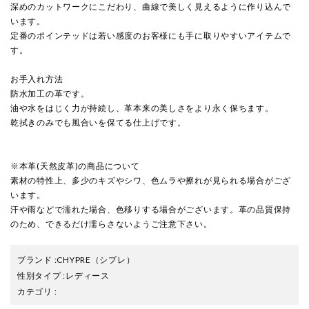
深めのカットワークにこだわり、曲線で美しく見えるように作り込んで
います。
定番のポインテッドは若い感度のお客様にも手に取りやすいアイテムで
す。
お手入れ方法
防水加工の革です。
油や水をはじく力が持続し、革本来の美しさをより永く保ちます。
乾拭きのみでも風合いを保てる仕上げです。
※本革(天然皮革)の商品について
素材の特性上、多少のキズやシワ、色ムラや擦れが見られる場合がござ
います。
汗や雨などで濡れた場合、色移りする場合がございます。革の品質保持
のため、できるだけ濡らさないようご注意下さい。
ブランド
:
CHYPRE
（シプレ）
性別タイプ
:
レディース
カテゴリ
: