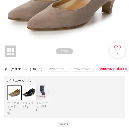
1
/
22
6
オークスエード（ORKS）
220/22cm
×
225/22.5cm
×
230/23cm
残り1点
バリエーション
オークス
ブラック
グレージ
エード
（B）
ュ（GR
（ORK
E）
S）