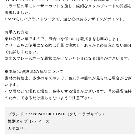
ミラー箔の革にレーザーカットを施し、繊細なメタルプレートの質感を
表現しました。
Creerらしいクラフトワークで、遊び心のあるデザインがポイント。
お手入れ方法
染込み易い革ですので、風合いを保つには乾拭きをお薦めします。
クリームをご使用になる際は分量に注意し、あらかじめ目立たない部分
でお試しください。
防水スプレーも均一な霧状にかけないとシミになる場合がございます。
※本革(天然皮革)の商品について
素材の特性上、多少のキズやシワ、色ムラや擦れが見られる場合がござ
います。
汗や雨などで濡れた場合、色移りする場合がございます。革の品質保持
のため、できるだけ濡らさないようご注意下さい。
ブランド
:
Creer RABOKIGOSHI
（クリー ラボキゴシ）
性別タイプ
:
レディース
カテゴリ
: