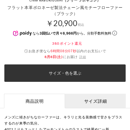
（クリー ラボキゴシ）
Creer RABOKIGOSHI
フラット本革ボロネーゼ製法チェーン風モチーフローファー
（ブラック）
￥20,900
税込
なら
3回払いで月々6,966円
から。分割手数料無料
380
ポイント還元
お急ぎ便なら
以内
のお支払いで
6時間08分07秒
8月8日(土)
にお届け
詳細
サイズ・色を選ぶ
商品説明
サイズ詳細
メンズに傾きがちなローファーは、キラリと光る装飾感で甘さをプラス
するのが来季の気分。
4071よりもスッとしたアーモンドトゥのラストで綺麗めに一新。