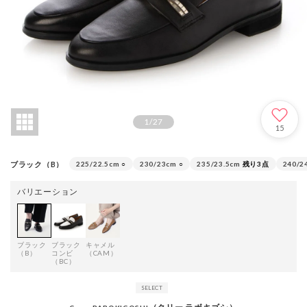
1
/
27
15
ブラック（B）
225/22.5cm
○
230/23cm
○
235/23.5cm
残り3点
240/2
バリエーション
ブラック
ブラック
キャメル
（B）
コンビ
（CAM）
（BC）