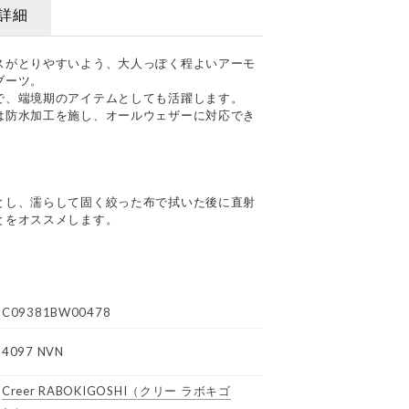
詳細
スがとりやすいよう、大人っぽく程よいアーモ
ブーツ。
で、端境期のアイテムとしても活躍します。
は防水加工を施し、オールウェザーに対応でき
とし、濡らして固く絞った布で拭いた後に直射
とをオススメします。
C09381BW00478
4097 NVN
Creer RABOKIGOSHI
（クリー ラボキゴ