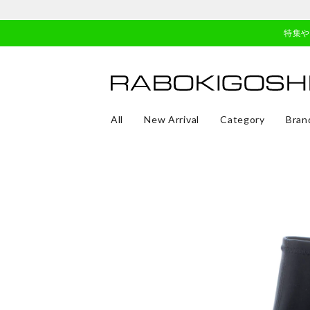
特集
All
New Arrival
Category
Bran