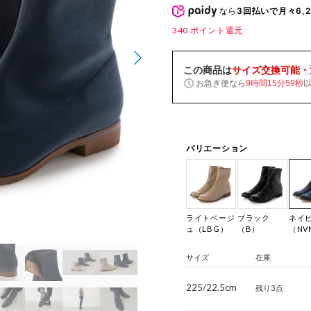
なら
3回払いで月々6,2
340
ポイント還元
この商品は
サイズ交換可能・
お急ぎ便なら
9時間15分58秒
バリエーション
ライトベージ
ブラック
ネイ
ュ（LBG）
（B）
（NV
サイズ
在庫
225/22.5cm
残り3点