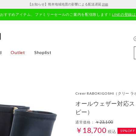
【お知らせ】熊本地域地震の影響による配送遅延
詳細
やおすすめアイテム、ファミリーセールのご案内を配信致します！
LINEの登録
d
Outlet
Shoplist
Creer RABOKIGOSHI
（クリー ラ
オールウェザー対応ス
ビー）
￥23,100
通常価格：
￥18,700
19%OFF
税込