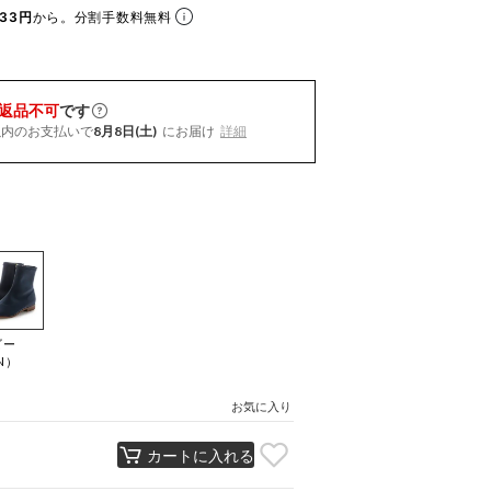
33円
から。分割手数料無料
返品不可
です
以内
のお支払いで
8月8日(土)
にお届け
詳細
ビー
N）
お気に入り
カートに入れる