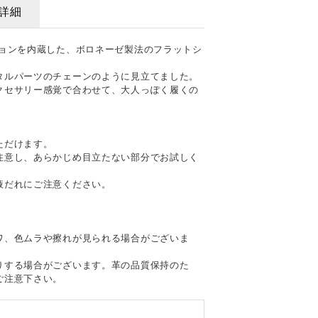
詳細
ションを内蔵した、ボロネーゼ製法のフラットシ
タルパーツのチェーンのように見立てました。
クセサリー感覚で合わせて、大人っぽく履くの
ただけます。
注意し、あらかじめ目立たない部分でお試しく
液だれにご注意ください。
て
ワ、色ムラや擦れが見られる場合がございま
りする場合がございます。革の品質保持のた
ご注意下さい。
。