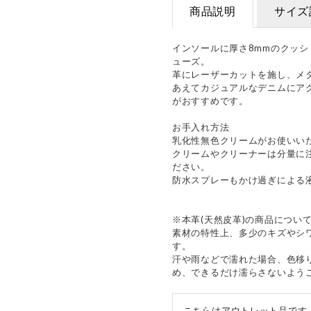
商品説明
サイズ
インソールに厚さ8mmのクッ
ューズ。
革にレーザーカットを施し、メ
あえてカジュアルなデニムにア
がおすすめです。
お手入れ方法
乳化性無色クリームがお使いい
クリームやクリーナーは分量に
ださい。
防水スプレーもかけ過ぎによる
※本革(天然皮革)の商品につい
素材の特性上、多少のキズやシ
す。
汗や雨などで濡れた場合、色移
め、できるだけ濡らさないよう
こちらはアウトレット品です