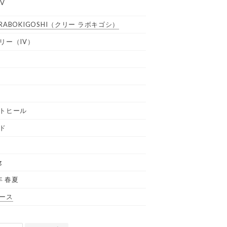
IV
 RABOKIGOSHI
（クリー ラボキゴシ）
リー（IV）
トヒール
ド
g
年 春夏
ース