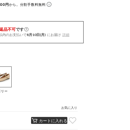
00円
から。分割手数料無料
返品不可
です
以内
のお支払いで
8月10日(月)
にお届け
詳細
ボリー
）
お気に入り
カートに入れる