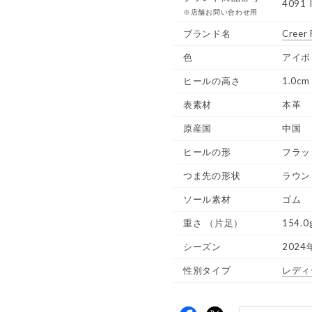
4091 
※店舗お問い合わせ用
ブランド名
Creer
色
アイボ
ヒールの高さ
1.0cm
表素材
本革
原産国
中国
ヒールの形
フラッ
つま先の形状
ラウン
ソール素材
ゴム
重さ
（片足）
154.0
シーズン
2024
性別タイプ
レディ