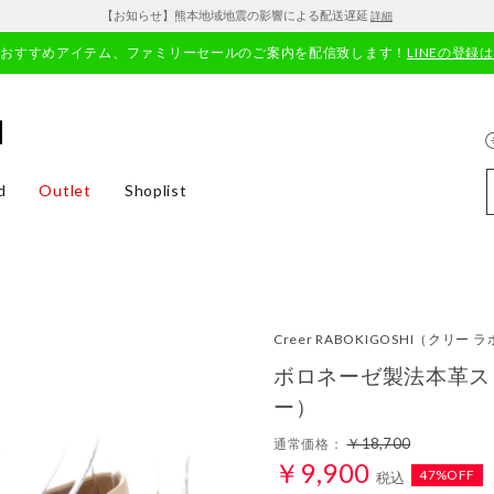
【お知らせ】熊本地域地震の影響による配送遅延
詳細
やおすすめアイテム、ファミリーセールのご案内を配信致します！
LINEの登録
d
Outlet
Shoplist
Creer RABOKIGOSHI
（クリー ラ
ボロネーゼ製法本革ス
ー）
￥18,700
通常価格：
￥9,900
47%OFF
税込