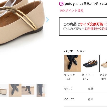
なら
3回払いで月々3,3
180
ポイント還元
この商品は
サイズ交換可能・
お急ぎ便なら
13時間39分01秒
バリエーション
ブラック
ネイビー
アイ
（B）
（NV）
（IV
サイズ
在庫
22.5cm
あり