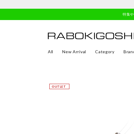
特集
All
New Arrival
Category
Bran