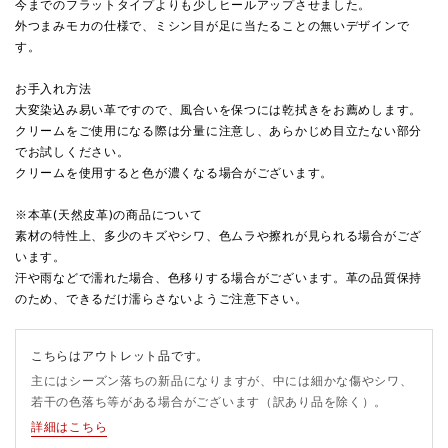
今までのフラットタイプよりも少しヒールアップさせました。
外つまみモカの仕様で、ミシン目が足に当たることの無いデザインで
す。
お手入れ方法
大変染込み易い革ですので、風合いを保つには乾拭きをお薦めします。
クリームをご使用になる際は分量に注意し、あらかじめ目立たない部分
でお試しください。
クリームを使用すると色が濃くなる場合がございます。
※本革(天然皮革)の商品について
素材の特性上、多少のキズやシワ、色ムラや擦れが見られる場合がござ
います。
汗や雨などで濡れた場合、色移りする場合がございます。革の品質保持
のため、できるだけ濡らさないようご注意下さい。
こちらはアウトレット品です。
主にはシーズン落ちの新品になりますが、中には細かな傷やシワ、
若干の色落ち等がある場合がございます（訳あり品を除く）。
詳細はこちら