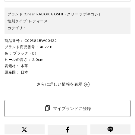
ブランド
:
Creer RABOKIGOSHI
（クリー ラボキゴシ）
性別タイプ
:
レディース
カテゴリ
:
商品番号
： C09381BW00422
ブランド商品番号
： 4077 B
色
： ブラック（B）
ヒールの高さ
： 2.0cm
表素材
： 本革
原産国
： 日本
さらに詳しい情報を表示
マイブランドに登録