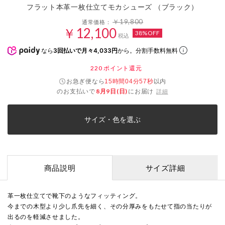
フラット本革一枚仕立てモカシューズ （ブラック）
￥19,800
通常価格：
￥12,100
38%OFF
税込
なら
3回払いで月々4,033円
から。分割手数料無料
220
ポイント還元
お急ぎ便なら
以内
15時間04分57秒
のお支払いで
8月9日(日)
にお届け
詳細
サイズ・色を選ぶ
商品説明
サイズ詳細
革一枚仕立てで靴下のようなフィッティング。
今までの木型より少し爪先を細く、その分厚みをもたせて指の当たりが
出るのを軽減させました。