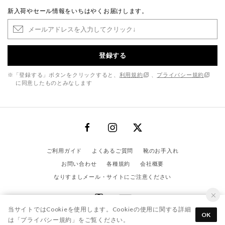
新入荷やセール情報をいちはやくお届けします。
登録する
※「登録する」ボタンをクリックすると、
利用規約
、
プライバシー規約
に同意したものとみなします
ご利用ガイド
よくあるご質問
靴のお手入れ
お問い合わせ
各種規約
会社概要
なりすましメール・サイトにご注意ください
当サイトではCookieを使用します。Cookieの使用に関する詳細
OK
は「
プライバシー規約
」をご覧ください。
© RABOKIGOSHI CO., LTD. / All Right Reserved.