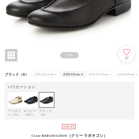
1
/
6
27
ブラック（B）
225/22.5cm
×
230/23cm
○
235/23.5cm
×
240/24cm
×
バリエーション
アイボリ
ネイビー
ブラック
ー（IV）
（NV）
（B）
（クリー ラボキゴシ）
Creer RABOKIGOSHI