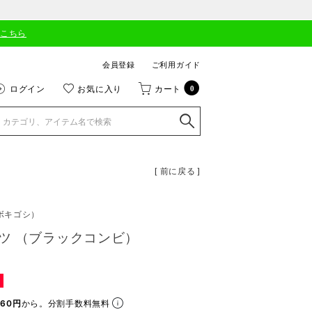
はこちら
会員登録
ご利用ガイド
ログイン
お気に入り
カート
0
[ 前に戻る ]
ボキゴシ）
ツ （ブラックコンビ）
60円
から。分割手数料無料