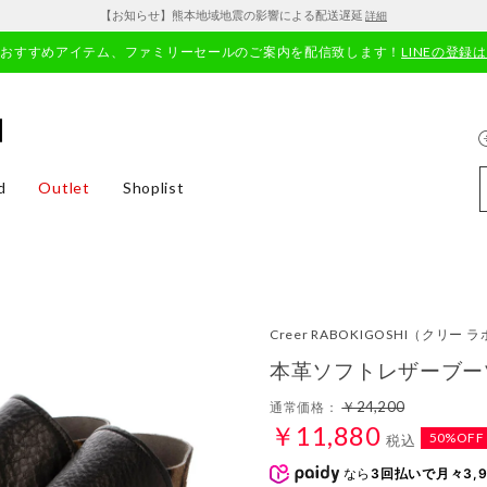
【お知らせ】熊本地域地震の影響による配送遅延
詳細
やおすすめアイテム、ファミリーセールのご案内を配信致します！
LINEの登録
d
Outlet
Shoplist
Creer RABOKIGOSHI
（クリー ラ
本革ソフトレザーブー
￥24,200
通常価格：
￥11,880
50%OFF
税込
なら
3回払いで月々3,9