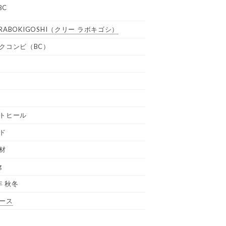
BC
 RABOKIGOSHI
（クリー ラボキゴシ）
クコンビ（BC）
トヒール
ド
材
g
年 秋冬
ース