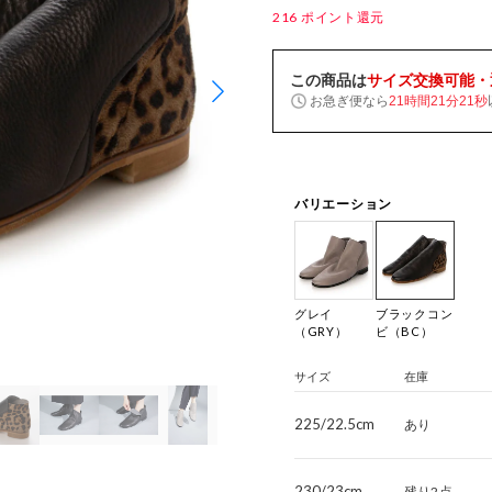
216
ポイント還元
この商品は
サイズ交換可能・
お急ぎ便なら
21時間21分20秒
バリエーション
グレイ
ブラックコン
（GRY）
ビ（BC）
サイズ
在庫
225/22.5cm
あり
230/23cm
残り2点