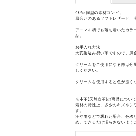
4065同型の素材コンビ。
風合いのあるソフトレザーと、
アニマル柄でも落ち着いたカラ
品。
お手入れ方法
大変染込み易い革ですので、風
クリームをご使用になる際は分
しください。
クリームを使用すると色が濃く
※本革(天然皮革)の商品につい
素材の特性上、多少のキズやシ
す。
汗や雨などで濡れた場合、色移
め、できるだけ濡らさないよう