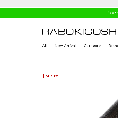
特集
All
New Arrival
Category
Bran