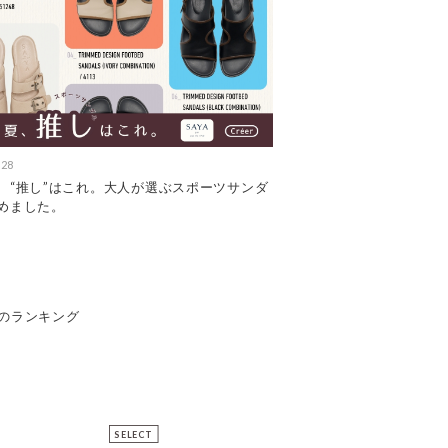
.28
、“推し”はこれ。大人が選ぶスポーツサンダ
めました。
ズ のランキング
SELECT