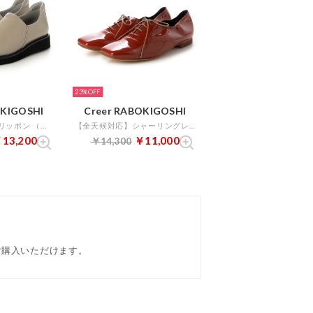
23%
OKIGOSHI
Creer RABOKIGOSHI
厚底ストレッチスリッポン （サンド）
【全天候対応】シャーリングレースアップシューズ(ブラック) （ピンクエナメル）
13,200
￥11,000
￥14,300
でご購入いただけます。