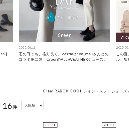
2025.06.11
2025.05
hoes｜
雨の日でも、格好良く。cestmignon_mauさんとの
この夏
コラボ第二弾！CreerのALL-WEATHERシューズ。
ル、集
Creer RABOKIGOSHI レイン・スノーシュー
16
：
件
SELECT
SELECT