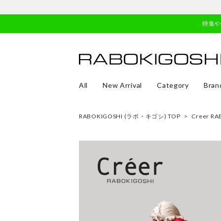
特集
All
New Arrival
Category
Bran
RABOKIGOSHI (ラボ・キゴシ) TOP
>
Creer R