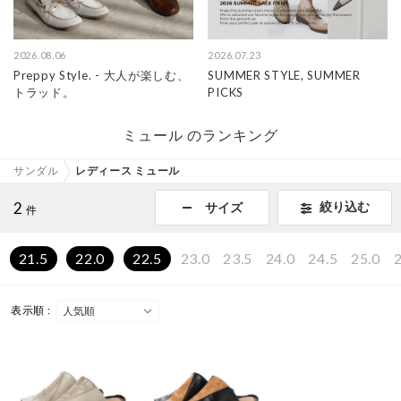
2026.08.06
2026.07.23
Preppy Style. - 大人が楽しむ、
SUMMER STYLE, SUMMER
トラッド。
PICKS
ミュール のランキング
サンダル
レディース ミュール
2
絞り込む
サイズ
件
21.5
22.0
22.5
23.0
23.5
24.0
24.5
25.0
2
表示順 :