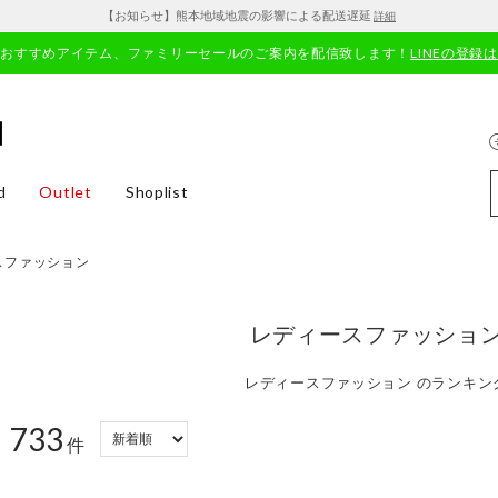
【お知らせ】熊本地域地震の影響による配送遅延
詳細
やおすすめアイテム、ファミリーセールのご案内を配信致します！
LINEの登録
d
Outlet
Shoplist
スファッション
レディースファッショ
レディースファッション のランキン
733
：
件