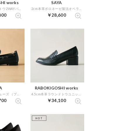
HI works
SAYA
2cm本革スクエアトウ2WAYパンプス （ダークシルバー）
2cm本革ボロネーゼ製法オペラパンプス （ブラック）
800
￥28,600
A
RABOKIGOSHI works
2cm本革デッキシューズ （ブラック）
4.5cm本革ラウンドトウユニットソールローファー （ブラック）
700
￥34,100
HOT