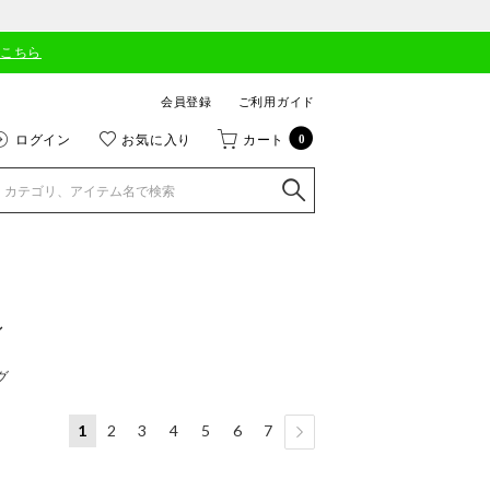
はこちら
会員登録
ご利用ガイド
ログイン
お気に入り
カート
0
ン
グ
1
2
3
4
5
6
7