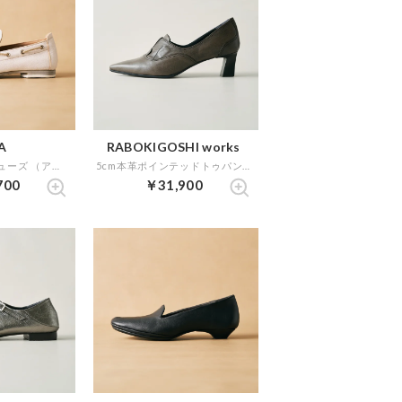
A
RABOKIGOSHI works
2cm本革デッキシューズ （アイボリー）
5cm本革ポインテッドトゥパンプス （グレージュ）
700
￥31,900