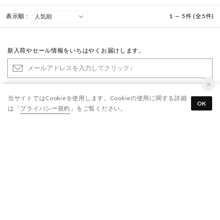
表示順 :
1 ～ 5件 (全5件)
新入荷やセール情報をいちはやくお届けします。
登録する
当サイトではCookieを使用します。Cookieの使用に関する詳細
OK
は「
プライバシー規約
」をご覧ください。
※「登録する」ボタンをクリックすると、
利用規約
、
プライバシー規約
に同意したものとみなします
ご利用ガイド
よくあるご質問
靴のお手入れ
お問い合わせ
各種規約
会社概要
なりすましメール・サイトにご注意ください