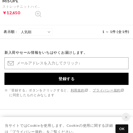
MISOPE
ストレッチニットハイカットスニーカー （グレイ）
￥12,650
表示順 :
1 ～ 1件 (全1件)
新入荷やセール情報をいちはやくお届けします。
登録する
※「登録する」ボタンをクリックすると、
利用規約
、
プライバシー規約
に同意したものとみなします
当サイトではCookieを使用します。Cookieの使用に関する詳細
OK
は「
プライバシー規約
」をご覧ください。