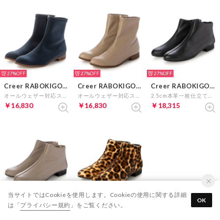
27%
27%
27%
Creer RABOKIGOSHI
Creer RABOKIGOSHI
Creer RABOKIGOSHI
オールウェザー対応ストレッチショートブーツ （ネイビー）
オールウェザー対応ストレッチショートブーツ （ライトベージュ）
2.5cm本革一枚仕立てソフトアンクルブーツ （ブラック）
￥16,830
￥16,830
￥18,315
当サイトではCookieを使用します。Cookieの使用に関する詳細
27%
26%
OK
は「
プライバシー規約
」をご覧ください。
Creer RABOKIGOSHI
Creer RABOKIGOSHI
2.5cm本革一枚仕立てソフトアンクルブーツ （グレージュ）
2.5cm本革一枚仕立てソフトアンクルブーツ （ブラウン）