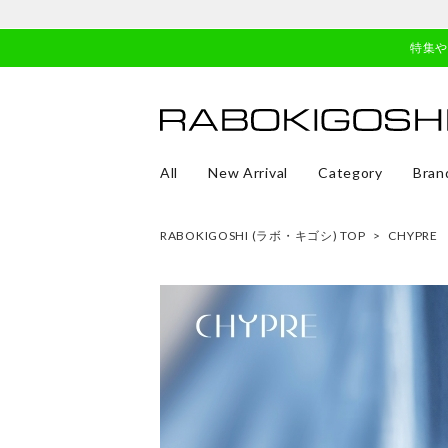
特集
All
New Arrival
Category
Bran
RABOKIGOSHI (ラボ・キゴシ) TOP
>
CHYPRE