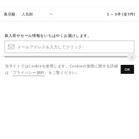
表示順 :
1 ～ 5件 (全5件)
新入荷やセール情報をいちはやくお届けします。
登録する
当サイトではCookieを使用します。Cookieの使用に関する詳細
OK
は「
プライバシー規約
」をご覧ください。
※「登録する」ボタンをクリックすると、
利用規約
、
プライバシー規約
に同意したものとみなします
ご利用ガイド
よくあるご質問
靴のお手入れ
お問い合わせ
各種規約
会社概要
なりすましメール・サイトにご注意ください